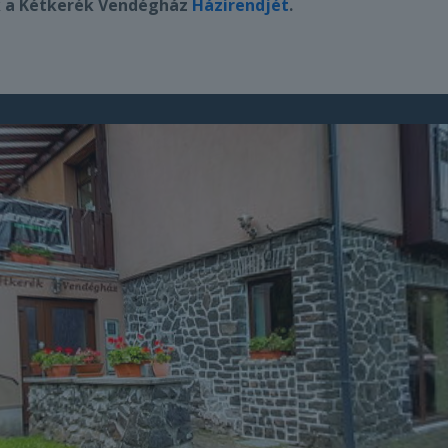
ák a Kétkerék Vendégház
Házirendjét
.