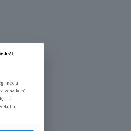
ie-król
égi média
ára vonatkozó
, akik
lyeket a