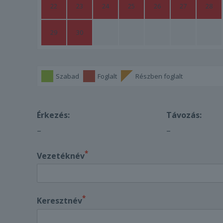
22
23
24
25
26
27
28
29
30
Szabad
Foglalt
Részben foglalt
Érkezés:
Távozás:
–
–
*
Vezetéknév
*
Keresztnév