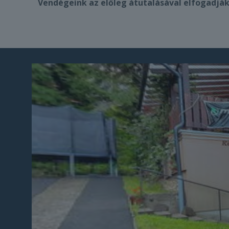
Vendégeink az előleg átutalásával elfogadj