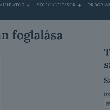
AJÁNLATOK
SZOLGÁLTATÁSOK
PROGRAM
n foglalása
T
s
S
Ér