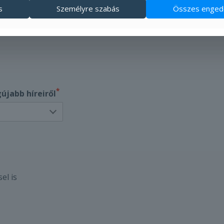
s
Személyre szabás
Összes enged
ák, a szállás díja
kalkuláció így
*
újabb híreiről
el is