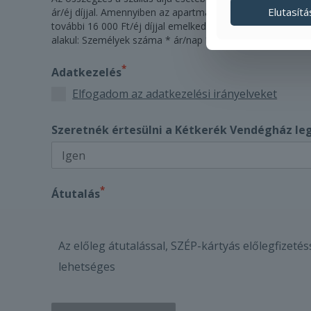
Elutasítá
ár/éj díjjal. Amennyiben az apartmant 6-8 fő részére foglalj
további 16 000 Ft/éj díjjal emelkedik. A reggeli esetében a 
alakul: Személyek száma * ár/nap * napok száma.
*
Adatkezelés
Elfogadom az adatkezelési irányelveket
Szeretnék értesülni a Kétkerék Vendégház leg
*
Átutalás
Az előleg átutalással, SZÉP-kártyás előlegfizetéss
lehetséges