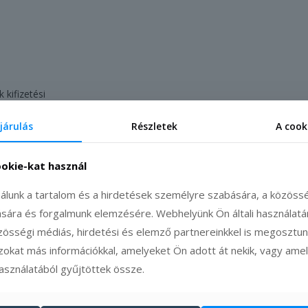
 kifizetési
talási
járulás
Részletek
A cook
ookie-kat használ
álunk a tartalom és a hirdetések személyre szabására, a közöss
tására és forgalmunk elemzésére. Webhelyünk Ön általi használat
zösségi médiás, hirdetési és elemző partnereinkkel is megosztunk
zokat más információkkal, amelyeket Ön adott át nekik, vagy ame
használatából gyűjtöttek össze.
t szorozza meg az