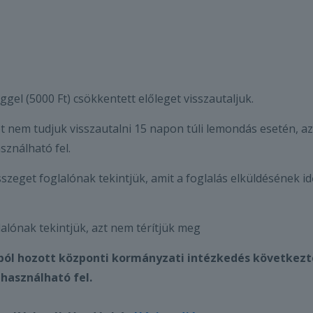
ggel (5000 Ft) csökkentett előleget visszautaljuk.
et nem tudjuk visszautalni 15 napon túli lemondás esetén, a
sználható fel.
sszeget foglalónak tekintjük, amit a foglalás elküldésének i
lalónak tekintjük, azt nem térítjük meg
ól hozott központi kormányzati intézkedés következté
használható fel.