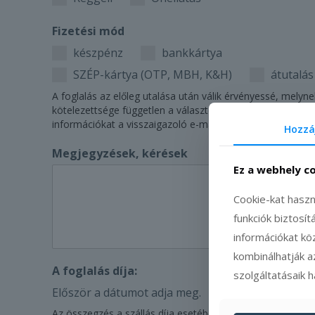
Fizetési mód
készpénz
bankkártya
SZÉP-kártya (OTP, MBH, K&H)
átutalás
A foglalás az előleg utalása után válik érvényessé, melynek
kötelezettsége független a választott fizetési módtól. Az u
információkat a visszaigazoló e-mailben küldjük.
Hozzá
Megjegyzések, kérések
Ez a webhely c
Cookie-kat haszn
funkciók biztosí
információkat kö
kombinálhatják a
A foglalás díja:
szolgáltatásaik 
Először a dátumot adja meg.
Az összegzés a szállás díja esetében az éjszakák számá