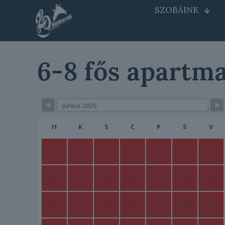
SZOBÁINK
6-8 fős apartma
Skip Booking Form
H
K
S
C
P
S
V
1
2
3
4
5
6
7
8
9
10
11
12
13
14
15
16
17
18
19
20
21