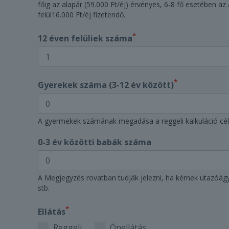
főig az alapár (59.000 Ft/éj) érvényes, 6-8 fő esetében az
felül16.000 Ft/éj fizetendő.
*
12 éven felüliek száma
*
Gyerekek száma (3-12 év között)
A gyermekek számának megadása a reggeli kalkuláció cél
0-3 év közötti babák száma
A Megjegyzés rovatban tudják jelezni, ha kérnek utazóág
stb.
*
Ellátás
Reggeli
Önellátás