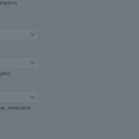
 alapáron
jából.
yat, etetőszéket