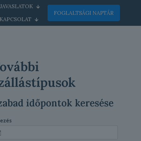
JAVASLATOK
FOGLALTSÁGI NAPTÁR
KAPCSOLAT
ovábbi
zállástípusok
zabad időpontok keresése
kezés