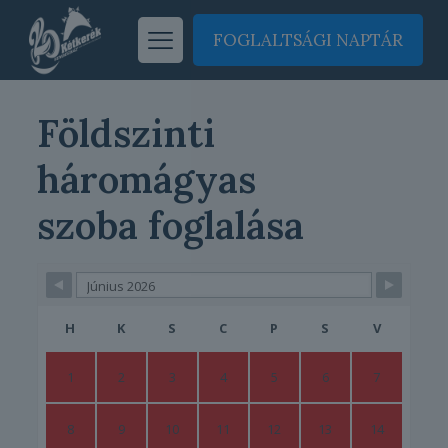
FOGLALTSÁGI NAPTÁR
Földszinti
háromágyas
szoba foglalása
Skip Booking Form
H
K
S
C
P
S
V
1
2
3
4
5
6
7
8
9
10
11
12
13
14