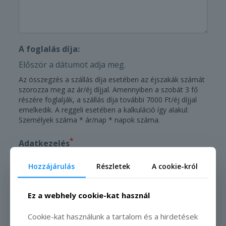
A foglalás díja:
Először a dátumot adja meg.
Az összegzés a szállás díja esetében az éjszakák számát
szorozza meg az ár/éj díjjal. Amennyiben a szobát 3 fő
részére foglalják, a szállás díja további 7000 Ft/éj díjjal
emelkedik. A reggeli esetében a kalkuláció így alakul:
Személyek száma * ár/nap * napok száma.
*
Adatkezelés
Elfogadom az adatkezelési irányelveket
Hozzájárulás
Részletek
A cookie-król
Szeretnék értesülni a Kétkerék Vendégház
*
Ez a webhely cookie-kat használ
legújabb híreiről
Cookie-kat használunk a tartalom és a hirdetések