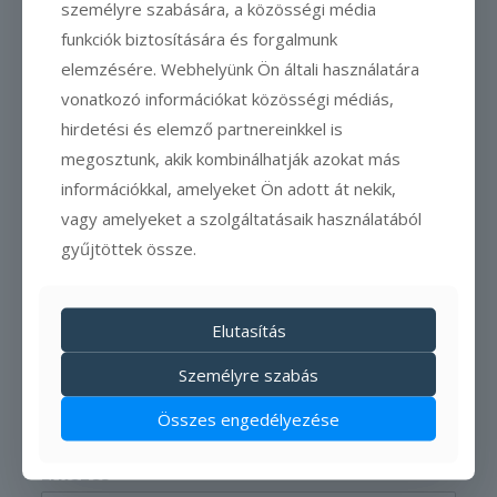
személyre szabására, a közösségi média
funkciók biztosítására és forgalmunk
elemzésére. Webhelyünk Ön általi használatára
Az előleg átutalással, SZÉP-kártyás
vonatkozó információkat közösségi médiás,
előlegfizetéssel is lehetséges
hirdetési és elemző partnereinkkel is
megosztunk, akik kombinálhatják azokat más
információkkal, amelyeket Ön adott át nekik,
Foglalás küldése
vagy amelyeket a szolgáltatásaik használatából
gyűjtöttek össze.
További szállástípusok
Elutasítás
Szabad időpontok
Személyre szabás
keresése
Összes engedélyezése
Érkezés