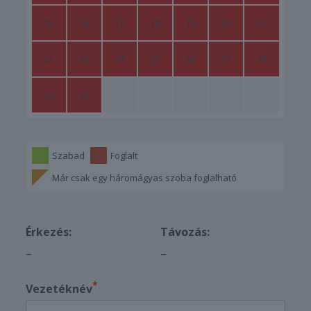
15
16
17
18
19
20
21
22
23
24
25
26
27
28
29
30
Szabad
Foglalt
Már csak egy háromágyas szoba foglalható
Érkezés:
Távozás:
–
–
*
Vezetéknév