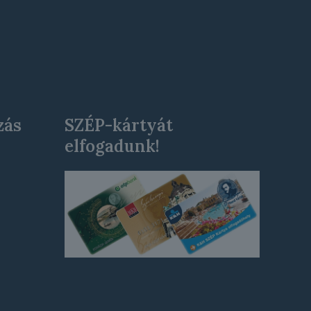
zás
SZÉP-kártyát
elfogadunk!