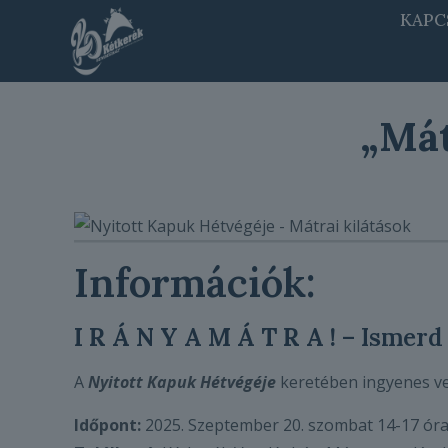
KAPC
„Mát
Információk:
I R Á N Y A M Á T R A !
– Ismerd 
A
Nyitott Kapuk Hétvégéje
keretében ingyenes ve
Időpont:
2025. Szeptember 20. szombat 14-17 ór