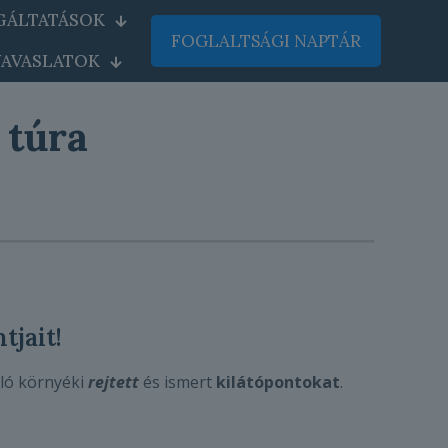
GÁLTATÁSOK
FOGLALTSÁGI NAPTÁR
AVASLATOK
 túra
tjait!
zló környéki
rejtett
és ismert
kilátópontokat
.