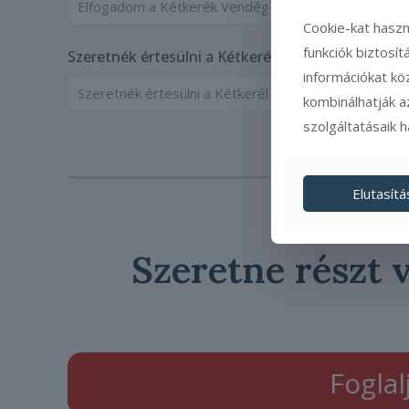
Cookie-kat haszn
funkciók biztosí
Szeretnék értesülni a Kétkerék Vendégház híreirő
információkat kö
kombinálhatják a
szolgáltatásaik 
Elutasítá
Szeretne részt 
Foglal