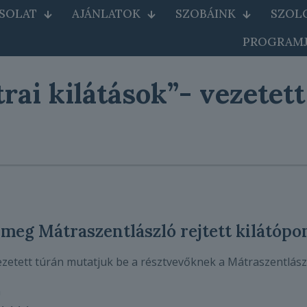
SOLAT
AJÁNLATOK
SZOBÁINK
SZOL
PROGRAMJ
rai kilátások”- vezetett
meg Mátraszentlászló rejtett kilátópon
zetett túrán mutatjuk be a résztvevőknek a Mátraszentlás
a