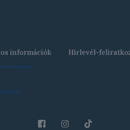
os információk
Hírlevél-feliratko
ési iránye/lvek
 pályázat