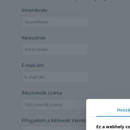
Vezetéknév
Keresztnév
E-mail cím
Résztvevők száma
Hozzá
Elfogadom a Kétkerék Vendégház adatvédelmi irá
Ez a webhely c