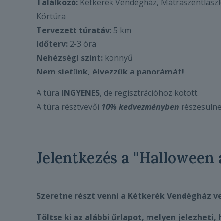
Találkozó:
Kétkerék Vendégház, Mátraszentlászl
Körtúra
Tervezett túratáv:
5 km
Időterv:
2-3 óra
Nehézségi szint:
könnyű
Nem sietünk, élvezzük a panorámát!
A túra
INGYENES
, de regisztrációhoz kötött.
A túra résztvevői
10% kedvezményben
részesülne
Jelentkezés a "Halloween 
Szeretne részt venni a Kétkerék Vendégház v
Töltse ki az alábbi űrlapot, melyen jelezheti, 