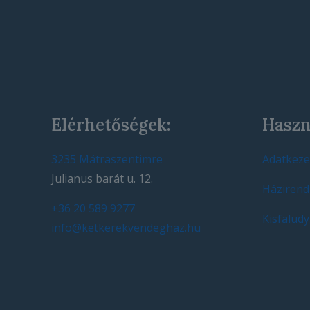
Elérhetőségek:
Haszn
3235 Mátraszentimre
Adatkezel
Julianus barát u. 12.
Házirend
+36 20 589 9277
Kisfaludy
info@ketkerekvendeghaz.hu