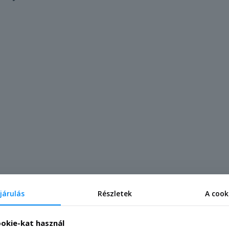
járulás
Részletek
A cook
nyelveit
ookie-kat használ