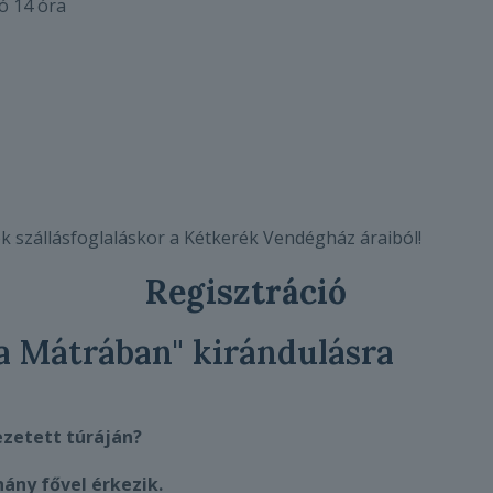
ó 14 óra
k szállásfoglaláskor a Kétkerék Vendégház áraiból!
Regisztráció
a Mátrában" kirándulásra
ezetett túráján?
hány fővel érkezik.