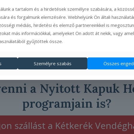
álunk a tartalom és a hirdetések személyre szabására, a közöss
tására és forgalmunk elemzésére. Webhelyünk Ön általi használat
l
zösségi médiás, hirdetési és elemző partnereinkkel is megosztunk
zokat más információkkal, amelyeket Ön adott át nekik, vagy ame
használatából gyűjtöttek össze.
Regisztrálok a túrára!
s
Személyre szabás
Összes enged
venni a Nyitott Kapuk H
programjain is?
jon szállást a Kétkerék Vendég