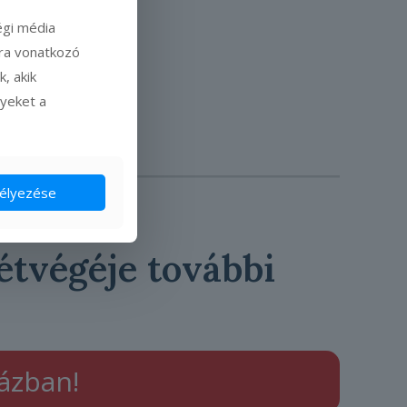
égi média
ára vonatkozó
, akik
lyeket a
élyezése
étvégéje további
házban!