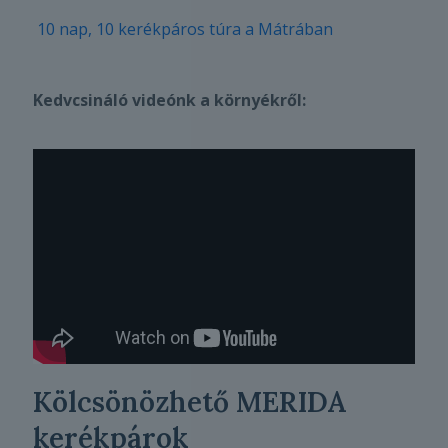
10 nap, 10 kerékpáros túra a Mátrában
Kedvcsináló videónk a környékről:
Kölcsönözhető MERIDA
kerékpárok