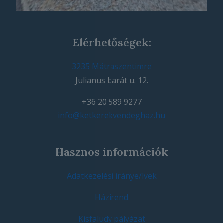
Elérhetőségek:
3235 Mátraszentimre
Julianus barát u. 12.
+36 20 589 9277
info@ketkerekvendeghaz.hu
Hasznos információk
Adatkezelési iránye/lvek
Házirend
Kisfaludy pályázat