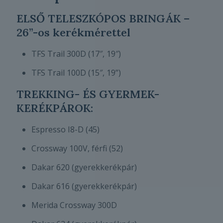
ELSŐ TELESZKÓPOS BRINGÁK –
26”-os kerékmérettel
TFS Trail 300D (17″, 19″)
TFS Trail 100D (15″, 19”)
TREKKING- ÉS GYERMEK-
KERÉKPÁROK:
Espresso I8-D (45)
Crossway 100V, férfi (52)
Dakar 620 (gyerekkerékpár)
Dakar 616 (gyerekkerékpár)
Merida Crossway 300D