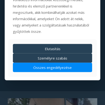
keresése
hirdetési és elemző partnereinkkel is
megosztunk, akik kombinálhatják azokat más
Érkezés
információkkal, amelyeket Ön adott át nekik,
vagy amelyeket a szolgáltatásaik használatából
gyűjtöttek össze.
Távozás
Elutasítás
Személyre szabás
KERESÉS
Összes engedélyezése