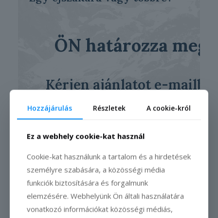
ÖN határozza meg!
Kérjen ajánlatot e-mailbe
vagy telefonon!
Hozzájárulás
Részletek
A cookie-król
Felhasználás:
Az utalvány 1 évig használ
Ez a webhely cookie-kat használ
fel.
Cookie-kat használunk a tartalom és a hirdetések
személyre szabására, a közösségi média
funkciók biztosítására és forgalmunk
elemzésére. Webhelyünk Ön általi használatára
vonatkozó információkat közösségi médiás,