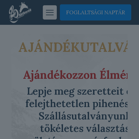
FOGLALTSÁGI NAPTÁR
AJÁNDÉKUTALVÁ
Ajándékozzon Élmény
Lepje meg szeretteit eg
felejthetetlen pihenésse
Szállásutalványunk
tökéletes választás