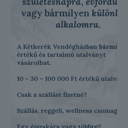
születésnapra
,
évforduló
vagy bármilyen
különleg
alkalomra.
A Kétkerék Vendégházban
bármilye
értékű és tartalmú utalványt
vásárolhat.
10 – 30 – 100 000 Ft értékű utalván
Csak a szállást fizetné?
Szállás, reggeli, wellness csomagot?
Egy éjszakára vagy többre?