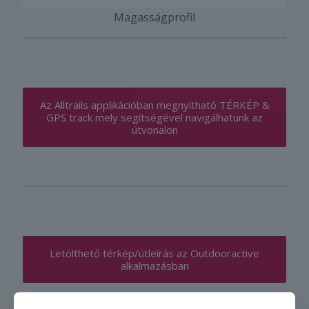
Magasságprofil
Az Alltrails applikációban megnyitható TÉRKÉP &
GPS track mely segítségével navigálhatunk az
útvonalon
Letölthető térkép/útleírás az Outdooractive
alkalmazásban