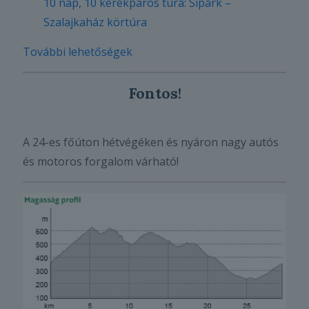
10 nap, 10 kerékpáros túra: Sípark –
Szalajkaház körtúra
További lehetőségek
Fontos
!
A 24-es főúton hétvégéken és nyáron nagy autós
és motoros forgalom várható!