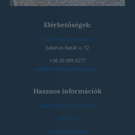
Elérhetőségek:
3235 Mátraszentimre
Julianus barát u. 12.
+36 20 589 9277
info@ketkerekvendeghaz.hu
Hasznos információk
Adatkezelési iránye/lvek
Házirend
Kisfaludy pályázat