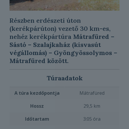
Részben erdészeti úton
(kerékpárúton) vezető 30 km-es,
nehéz kerékpártúra
Mátrafüred –
Sástó – Szalajkaház (kisvasút
végállomás) – Gyöngyössolymos –
Mátrafüred között.
Túraadatok
A túra kezdőpontja
Mátrafüred
Hossz
29,5 km
Időtartam
3:05 óra