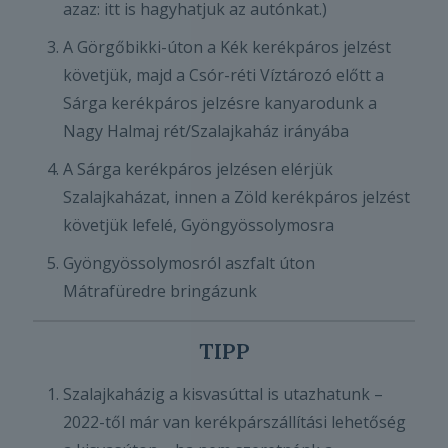
azaz: itt is hagyhatjuk az autónkat.)
A Görgőbikki-úton a Kék kerékpáros jelzést
követjük, majd a Csór-réti Víztározó előtt a
Sárga kerékpáros jelzésre kanyarodunk a
Nagy Halmaj rét/Szalajkaház irányába
A Sárga kerékpáros jelzésen elérjük
Szalajkaházat, innen a Zöld kerékpáros jelzést
követjük lefelé, Gyöngyössolymosra
Gyöngyössolymosról aszfalt úton
Mátrafüredre bringázunk
TIPP
Szalajkaházig a kisvasúttal is utazhatunk –
2022-től már van kerékpárszállítási lehetőség