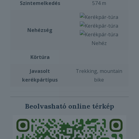
Szintemelkedés
574 m
Nehézség
Nehéz
Körtúra
Javasolt
Trekking, mountain
kerékpártípus
bike
Beolvasható online térkép