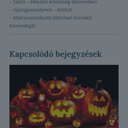
– Sástó – étkezési lehetőség étteremben
– Gyöngyössolymos – közkút
– Mátraszentlászlói kitérővel: Vöröskő
Kisvendéglő
Kapcsolódó bejegyzések