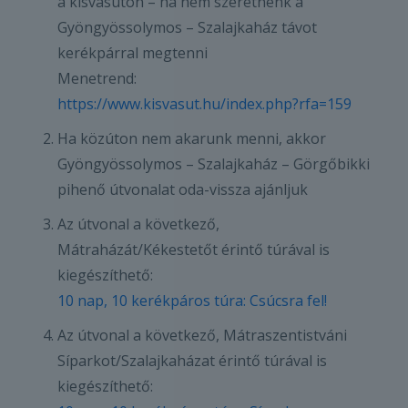
a kisvasúton – ha nem szeretnénk a
Gyöngyössolymos – Szalajkaház távot
kerékpárral megtenni
Menetrend:
https://www.kisvasut.hu/index.php?rfa=159
Ha közúton nem akarunk menni, akkor
Gyöngyössolymos – Szalajkaház – Görgőbikki
pihenő útvonalat oda-vissza ajánljuk
Az útvonal a következő,
Mátraházát/Kékestetőt érintő túrával is
kiegészíthető:
10 nap, 10 kerékpáros túra: Csúcsra fel!
Az útvonal a következő, Mátraszentistváni
Síparkot/Szalajkaházat érintő túrával is
kiegészíthető: