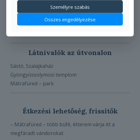
Személyre szabás
Összes engedélyezése
Látnivalók az útvonalon
Sástó, Szalajkaház
Gyöngyössolymosi templom
Mátrafüred – park
Étkezési lehetőség, frissítők
– Mátrafüred – több büfé, étterem várja itt a
megfáradt vándorokat