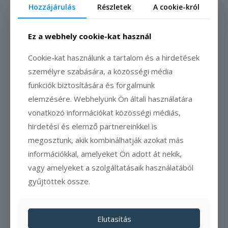
Hozzájárulás
Részletek
A cookie-król
Ez a webhely cookie-kat használ
Az útvonal főbb állomásai –
Cookie-kat használunk a tartalom és a hirdetések
Térkép
személyre szabására, a közösségi média
funkciók biztosítására és forgalmunk
elemzésére. Webhelyünk Ön általi használatára
vonatkozó információkat közösségi médiás,
hirdetési és elemző partnereinkkel is
megosztunk, akik kombinálhatják azokat más
információkkal, amelyeket Ön adott át nekik,
vagy amelyeket a szolgáltatásaik használatából
gyűjtöttek össze.
Elutasítás