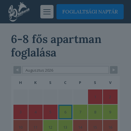
FOGLALTSÁGI NAPTÁR
6-8 fős apartman
foglalása
Skip Booking Form
H
K
S
C
P
S
V
1
2
3
4
5
6
7
8
9
10
11
12
13
14
15
16