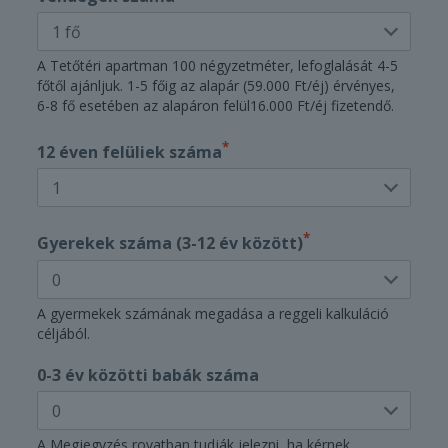
A Tetőtéri apartman 100 négyzetméter, lefoglalását 4-5
főtől ajánljuk. 1-5 főig az alapár (59.000 Ft/éj) érvényes,
6-8 fő esetében az alapáron felül16.000 Ft/éj fizetendő.
*
12 éven felüliek száma
*
Gyerekek száma (3-12 év között)
A gyermekek számának megadása a reggeli kalkuláció
céljából.
0-3 év közötti babák száma
A Megjegyzés rovatban tudják jelezni, ha kérnek