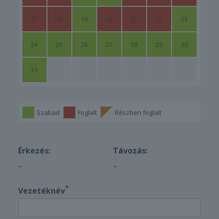
17
18
19
20
21
22
23
24
25
26
27
28
29
30
31
Szabad
Foglalt
Részben foglalt
Érkezés:
Távozás:
–
–
*
Vezetéknév