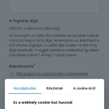
A foglalás díja:
Először a dátumot adja meg.
Az összegzés a szállás díja esetében az éjszakák számát
szorozza meg az ár/éj díjjal. Amennyiben az apartmant 6-
8 fő részére foglalják, a szállás díja további 16 000 Ft/éj
díjjal emelkedik. A reggeli esetében a kalkuláció így alakul:
Személyek száma * ár/nap * napok száma.
*
Adatkezelés
Elfogadom az adatkezelési irányelveket
Szeretnék értesülni a Kétkerék Vendégház
Hozzájárulás
Részletek
A cookie-król
*
legújabb híreiről
Ez a webhely cookie-kat használ