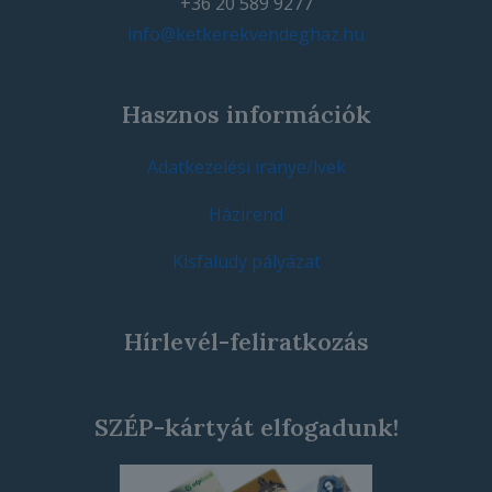
+36 20 589 9277
info@ketkerekvendeghaz.hu
Hasznos információk
Adatkezelési iránye/lvek
Házirend
Kisfaludy pályázat
Hírlevél-feliratkozás
SZÉP-kártyát elfogadunk!