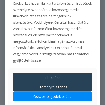
Cookie-kat használunk a tartalom és a hirdetések
*
Átutalás
személyre szabására, a közösségi média
funkciók biztosítására és forgalmunk
elemzésére. Webhelyünk Ön általi használatára
Az előleg átutalással, SZÉP-kártyás
vonatkozó információkat közösségi médiás,
előlegfizetéssel is lehetséges
hirdetési és elemző partnereinkkel is
megosztunk, akik kombinálhatják azokat más
Foglalás küldése
információkkal, amelyeket Ön adott át nekik,
vagy amelyeket a szolgáltatásaik használatából
gyűjtöttek össze.
További szállástípusok
Elutasítás
Szabad időpontok
Személyre szabás
keresése
Összes engedélyezése
Érkezés