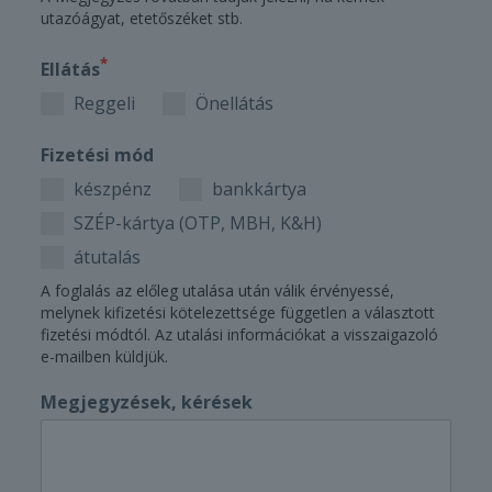
utazóágyat, etetőszéket stb.
*
Ellátás
Reggeli
Önellátás
Fizetési mód
készpénz
bankkártya
SZÉP-kártya (OTP, MBH, K&H)
átutalás
A foglalás az előleg utalása után válik érvényessé,
melynek kifizetési kötelezettsége független a választott
fizetési módtól. Az utalási információkat a visszaigazoló
e-mailben küldjük.
Megjegyzések, kérések