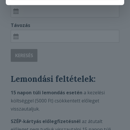
Távozás
KERESÉS
Lemondási feltételek:
15 napon túli lemondás
esetén
a kezelési
költséggel (5000 Ft) csökkentett előleget
visszautaljuk.
SZÉP-kártyás előlegfizetésnél
az átutalt
előleget nem tudjuk visszautalni 15 napon túli