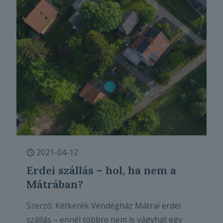
2021-04-12
Erdei szállás – hol, ha nem a
Mátrában?
Szerző: Kétkerék Vendégház Mátrai erdei
szállás – ennél többre nem is vágyhat egy