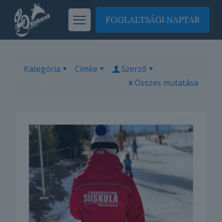
FOGLALTSÁGI NAPTÁR
Kategória
Címke
Szerző
Összes mutatása