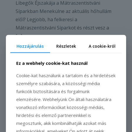
Libegők Éjszakája a Mátraszentistváni
Síparkban Menekülne az aktuális hőhullám
elől? Legjobb, ha felkeresi a
Mátraszentistváni Síparkot és részt vesz a
[…]
Hozzájárulás
Részletek
A cookie-król
Olvass tovább
Ez a webhely cookie-kat használ
Cookie-kat használunk a tartalom és a hirdetések
személyre szabására, a közösségi média
funkciók biztosítására és forgalmunk
elemzésére. Webhelyünk Ön általi használatára
vonatkozó információkat közösségi médiás,
hirdetési és elemző partnereinkkel is
megosztunk, akik kombinálhatják azokat más
információkkal, amelyeket Ön adott át nekik,