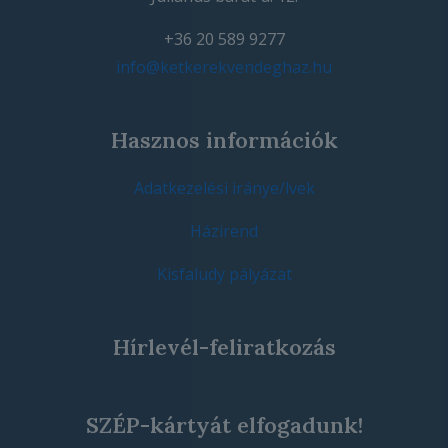
+36 20 589 9277
info@ketkerekvendeghaz.hu
Hasznos információk
Adatkezelési iránye/lvek
Házirend
Kisfaludy pályázat
Hírlevél-feliratkozás
SZÉP-kártyát elfogadunk!