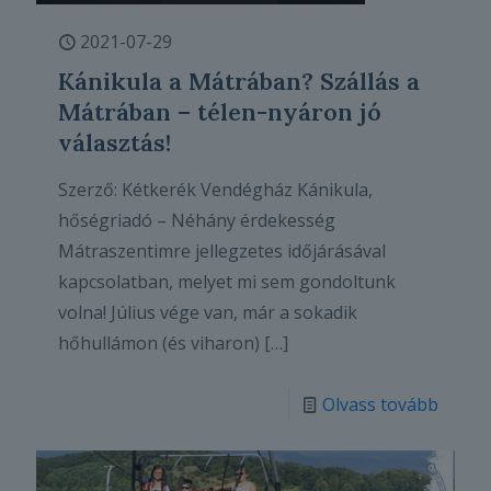
2021-07-29
Kánikula a Mátrában? Szállás a
Mátrában – télen-nyáron jó
választás!
Szerző: Kétkerék Vendégház Kánikula,
hőségriadó – Néhány érdekesség
Mátraszentimre jellegzetes időjárásával
kapcsolatban, melyet mi sem gondoltunk
volna! Július vége van, már a sokadik
hőhullámon (és viharon)
[…]
Olvass tovább