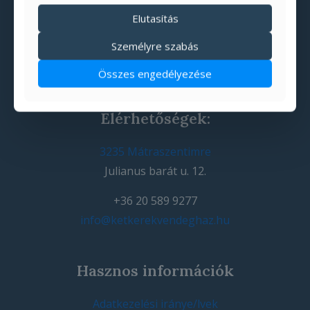
Elutasítás
Személyre szabás
Összes engedélyezése
Elérhetőségek:
3235 Mátraszentimre
Julianus barát u. 12.
+36 20 589 9277
info@ketkerekvendeghaz.hu
Hasznos információk
Adatkezelési iránye/lvek