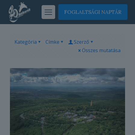
FOGLALTSÁGI NAPTÁR
Kategória
Címke
Szerző
Összes mutatása