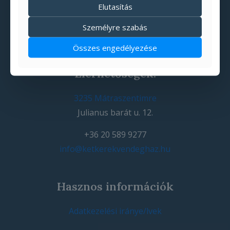
Elutasítás
Személyre szabás
Összes engedélyezése
Elérhetőségek:
3235 Mátraszentimre
Julianus barát u. 12.
+36 20 589 9277
info@ketkerekvendeghaz.hu
Hasznos információk
Adatkezelési iránye/lvek