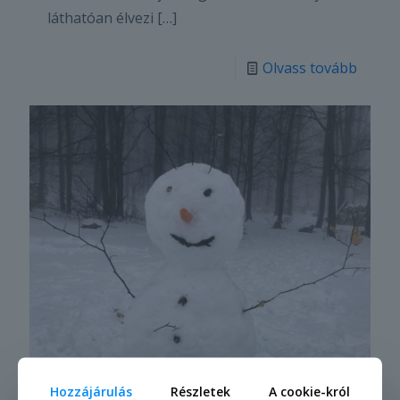
láthatóan élvezi
[…]
Olvass tovább
Hozzájárulás
Részletek
A cookie-król