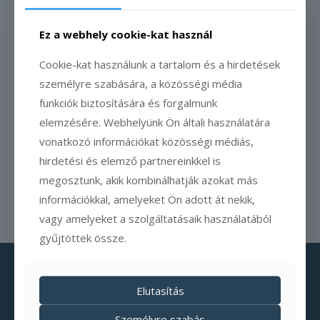
2023-01-26
Havazás – Hol lehet szánkózni a
Ez a webhely cookie-kat használ
Mátrában?
Cookie-kat használunk a tartalom és a hirdetések
Szerző: Kétkerék Vendégház Havazás a
személyre szabására, a közösségi média
Mátrában – szuper helyek szánkózáshoz a
funkciók biztosítására és forgalmunk
Mátrában Az utóbbi 5 évben nagyrészt
elemzésére. Webhelyünk Ön általi használatára
elkerülték a Felső-Mátrát is a kiadós
vonatkozó információkat közösségi médiás,
havazást hozó felhők.
[…]
hirdetési és elemző partnereinkkel is
megosztunk, akik kombinálhatják azokat más
Olvass tovább
információkkal, amelyeket Ön adott át nekik,
vagy amelyeket a szolgáltatásaik használatából
gyűjtöttek össze.
Elutasítás
Személyre szabás