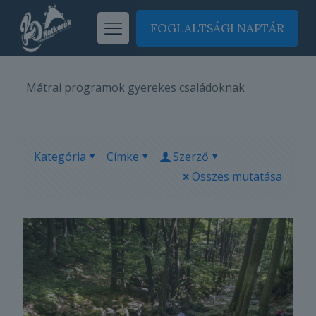
FOGLALTSÁGI NAPTÁR
Mátrai programok gyerekes családoknak
Kategória
Címke
Szerző
Összes mutatása