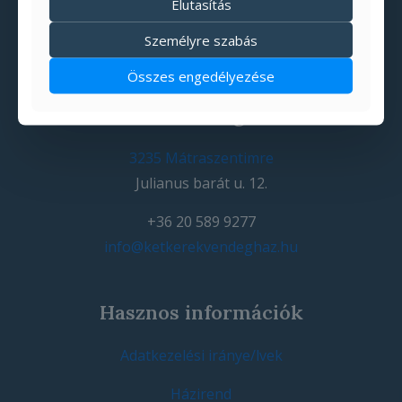
Elutasítás
Személyre szabás
Összes engedélyezése
Elérhetőségek:
3235 Mátraszentimre
Julianus barát u. 12.
+36 20 589 9277
info@ketkerekvendeghaz.hu
Hasznos információk
Adatkezelési iránye/lvek
Házirend