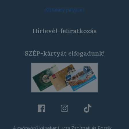
Kisfaludy pályázat
Hírlevél-feliratkozás
SZÉP-kártyát elfogadunk!
A gyönyörű képeket Lucza Zsoltnak és Pozsik