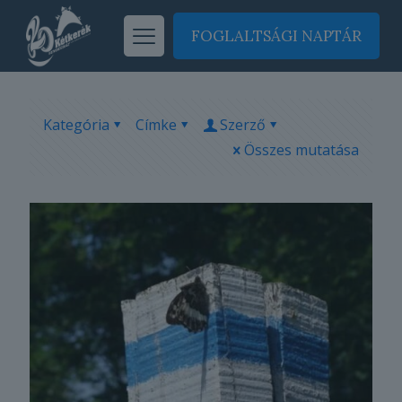
FOGLALTSÁGI NAPTÁR
Kategória
Címke
Szerző
Összes mutatása