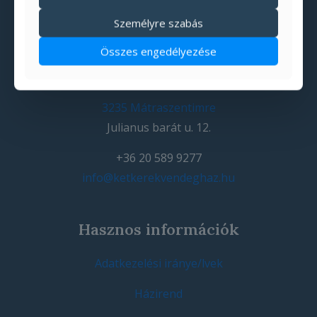
Személyre szabás
Összes engedélyezése
Elérhetőségek:
3235 Mátraszentimre
Julianus barát u. 12.
+36 20 589 9277
info@ketkerekvendeghaz.hu
Hasznos információk
Adatkezelési iránye/lvek
Házirend