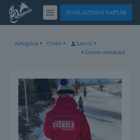
FOGLALTSÁGI NAPTÁR
Kategória
Címke
Szerző
Összes mutatása