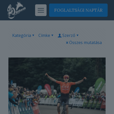
FOGLALTSÁGI NAPTÁR
Kategória
Címke
Szerző
Összes mutatása