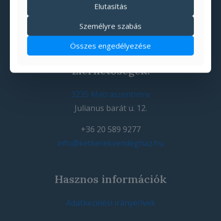
Elutasítás
Személyre szabás
Összes engedélyezése
Elérhetőségek:
3235 Mátraszentimre
Julianus barát u. 12.
+36 20 589 9277
info@ketkerekvendeghaz.hu
Hasznos információk
Adatkezelési iránye/lvek