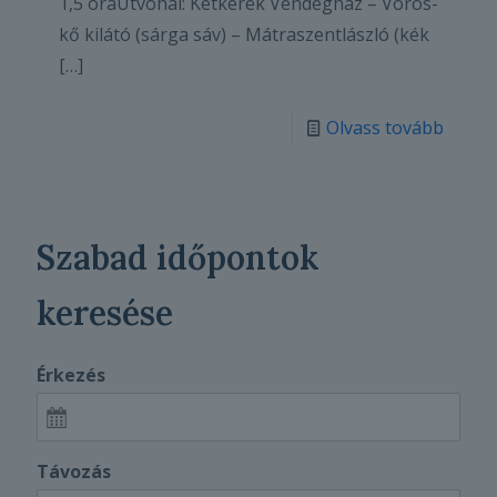
1,5 óraÚtvonal: Kétkerék Vendégház – Vörös-
kő kilátó (sárga sáv) – Mátraszentlászló (kék
[…]
Olvass tovább
Szabad időpontok
keresése
Érkezés
Távozás