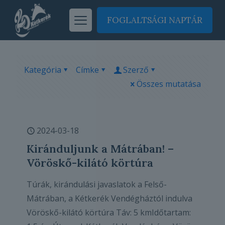
FOGLALTSÁGI NAPTÁR
Kategória
Címke
Szerző
Összes mutatása
2024-03-18
Kiránduljunk a Mátrában! –
Vöröskő-kilátó körtúra
Túrák, kirándulási javaslatok a Felső-
Mátrában, a Kétkerék Vendégháztól indulva
Vöröskő-kilátó körtúra Táv: 5 kmIdőtartam: