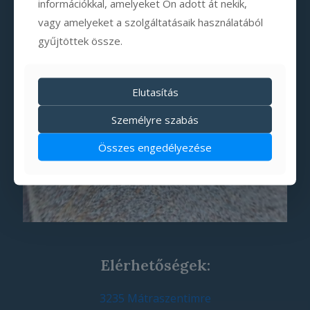
információkkal, amelyeket Ön adott át nekik,
vagy amelyeket a szolgáltatásaik használatából
gyűjtöttek össze.
Elutasítás
Személyre szabás
Összes engedélyezése
Elérhetőségek:
3235 Mátraszentimre