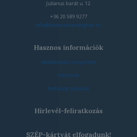
Julianus barát u. 12.
+36 20 589 9277
info@ketkerekvendeghaz.hu
Hasznos információk
Adatkezelési iránye/lvek
Házirend
Kisfaludy pályázat
Hírlevél-feliratkozás
SZÉP-kártyát elfogadunk!