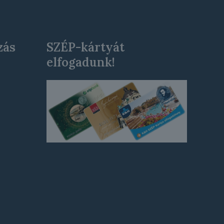
zás
SZÉP-kártyát
elfogadunk!