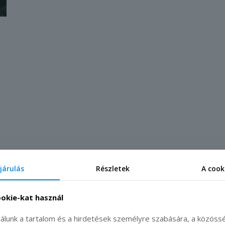
járulás
Részletek
A cook
ookie-kat használ
álunk a tartalom és a hirdetések személyre szabására, a közöss