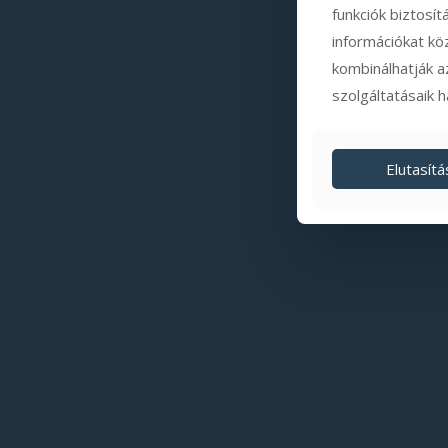
funkciók biztosí
információkat kö
kombinálhatják a
szolgáltatásaik 
Elutasítá