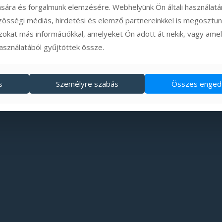
tására és forgalmunk elemzésére. Webhelyünk Ön általi használat
zösségi médiás, hirdetési és elemző partnereinkkel is megosztunk
zokat más információkkal, amelyeket Ön adott át nekik, vagy ame
használatából gyűjtöttek össze.
s
Személyre szabás
Összes enged