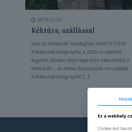
2019-11-27
Kéktúra, szállással
Szerző: Kétkerék Vendégház HIHETETLEN!
A National Geographic a 2020-ra ajánlott
legjobb utazási célpontjai közé választotta a
Kéktúrát! … és ehhez biztosítunk mi szállást!
A National Geographic
[…]
Olvass tovább
Hozzá
Ez a webhely c
Cookie-kat haszn