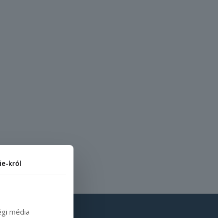
ie-król
égi média