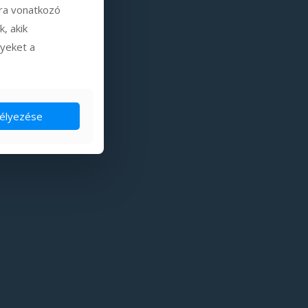
ára vonatkozó
, akik
lyeket a
élyezése