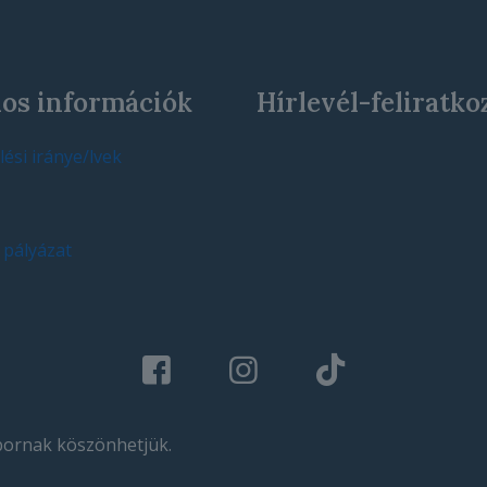
os információk
Hírlevél-feliratko
ési iránye/lvek
 pályázat
bornak köszönhetjük.