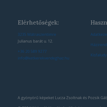
Elérhetőségek:
Haszn
3235 Mátraszentimre
Adatkezel
Julianus barát u. 12.
Házirend
+36 20 589 9277
Kisfaludy
info@ketkerekvendeghaz.hu
A gyönyörű képeket Lucza Zsoltnak és Pozsik Gá