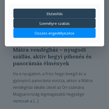
Elutasítás
Személyre szabás
Összes engedélyezése
2024-01-28
Mátra vendégház – nyugodt
szállás, aktív hegyi pihenés és
panorámás élmények
Ha a nyugalom, a friss hegyi levegő és a
gyönyörű panoráma vonzza, akkor a Mátra
vendégház ideális úticél az Ön számára.
Magyarország legmagasabb hegysége
nemcsak a
[…]