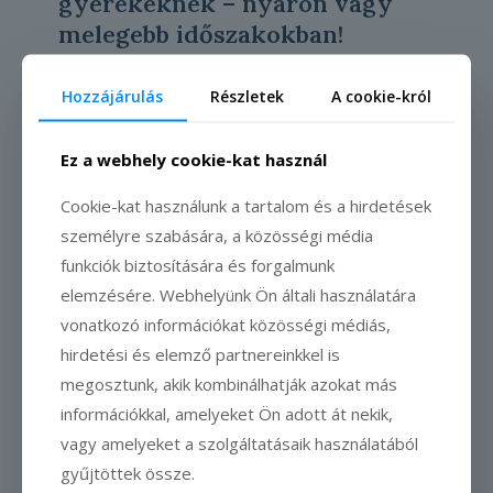
gyerekeknek – nyáron vagy
melegebb időszakokban!
Szerző: Kétkerék Vendégház A Kétkerék
Hozzájárulás
Részletek
A cookie-król
Vendégház gyerekbarát szállás, így sok
család száll meg időről-időre nálunk. Egy
Ez a webhely cookie-kat használ
szülő akkor érzi jól magát, ha a csemetéje
láthatóan élvezi
[…]
Cookie-kat használunk a tartalom és a hirdetések
személyre szabására, a közösségi média
funkciók biztosítására és forgalmunk
Olvass tovább
elemzésére. Webhelyünk Ön általi használatára
vonatkozó információkat közösségi médiás,
hirdetési és elemző partnereinkkel is
megosztunk, akik kombinálhatják azokat más
információkkal, amelyeket Ön adott át nekik,
vagy amelyeket a szolgáltatásaik használatából
gyűjtöttek össze.